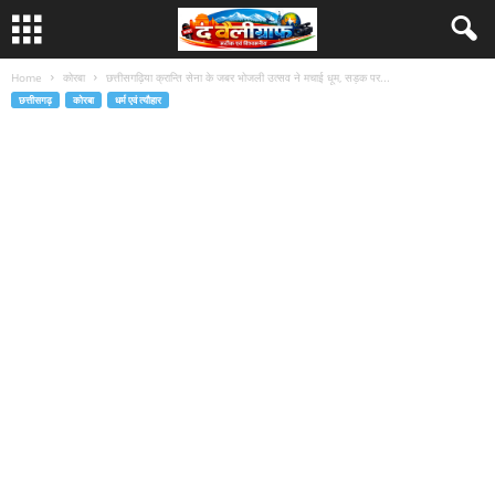
Home
कोरबा
छत्तीसगढ़िया क्रान्ति सेना के जबर भोजली उत्सव ने मचाई धूम, सड़क पर...
छत्तीसगढ़
कोरबा
धर्म एवं त्यौहार