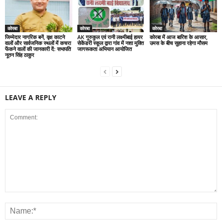
कोरबा
कोरबा
कोरबा
जिम्मेदार नागरिक बनें, वृक्ष काटने
AK गुरुकुल एवं रानी लक्ष्मीबाई हायर
कोरबा में आज बारिश के आसार,
वालों और सार्वजनिक स्थलों में कचरा
सेकेंडरी स्कूल द्वारा गांव में नशा मुक्ति
उमस के बीच सुहाना रहेगा मौसम
फेंकने वालों की जानकारी दें: सभापति
जागरूकता अभियान आयोजित
नूतन सिंह ठाकुर
LEAVE A REPLY