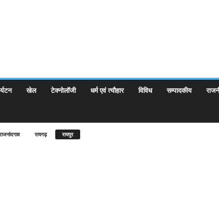
र्यटन
खेल
टेक्नोलॉजी
धर्म एवं त्यौहार
विविध
सम्पादकीय
राजन
राजनांदगाव
रायगढ़
रायपुर