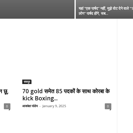
यहां “एक पार्षद” नहीं, मुझे वोट देने वाले 
लोग” पार्षद होंगे, सब...
रायपुर
न छू,
70 gold समेत 85 पदकों के साथ कोरबा के
kick Boxing...
आकांक्षा पांडेय
-
January 9, 2025
0
0