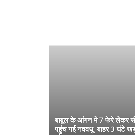
बाबुल के आंगन में 7 फेरे लेकर 
पहुंच गई नववधू, बाहर 3 घंटे खड़ा