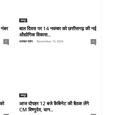
रायपुर
 नंबर
बाल दिवस पर 14 नवम्बर को छत्तीसगढ़ की नई
औद्योगिक विकास...
आकांक्षा पांडेय
-
November 13, 2024
0
0
रायपुर
 को
आज दोपहर 12 बजे कैबिनेट की बैठक लेंगे
CM विष्णुदेव, धान...