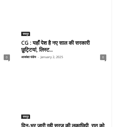
रायपुर
CG : यहाँ पेश है नए साल की सरकारी
छुट्टियां, लिस्ट...
आकांक्षा पांडेय
-
January 2, 2025
0
0
रायपुर
दिन-भर जारी रही सूरज की लुकाछिपी, रात को