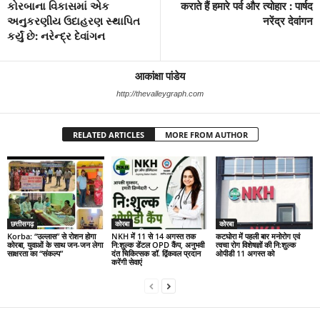
કોરબાના વિકાસમાં એક
कराते हैं हमारे पर्व और त्योहार : पार्षद
અનુકરણીય ઉદાહરણ સ્થાપિત
नरेंद्र देवांगन
કર્યું છે: નરેન્દ્ર દેવાંગન
आकांक्षा पांडेय
http://thevalleygraph.com
RELATED ARTICLES
MORE FROM AUTHOR
छत्तीसगढ़
कोरबा
कोरबा
Korba: “उल्लास” से रोशन होगा
NKH में 11 से 14 अगस्त तक
कटघोरा में पहली बार मनोरोग एवं
कोरबा, युवाओं के साथ जन-जन लेगा
नि:शुल्क डेंटल OPD कैंप, अनुभवी
त्वचा रोग विशेषज्ञों की नि:शुल्क
साक्षरता का “संकल्प”
दंत चिकित्सक डॉ. द्विंकवल प्रदान
ओपीडी 11 अगस्त को
करेंगी सेवाएं