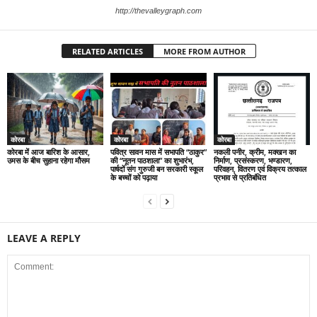
http://thevalleygraph.com
RELATED ARTICLES
MORE FROM AUTHOR
कोरबा
कोरबा
कोरबा
कोरबा में आज बारिश के आसार,
पवित्र सावन मास में सभापति “ठाकुर”
नकली पनीर, क्रीम, मक्खन का
उमस के बीच सुहाना रहेगा मौसम
की “नूतन पाठशाला” का शुभारंभ,
निर्माण, प्रसंस्करण, भण्डारण,
पार्षदों संग गुरुजी बन सरकारी स्कूल
परिवहन, वितरण एवं विक्रय तत्काल
के बच्चों को पढ़ाया
प्रभाव से प्रतिबंधित
LEAVE A REPLY