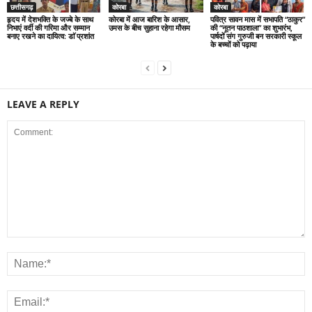
छत्तीसगढ़
कोरबा
कोरबा
हृदय में देशभक्ति के जज्बे के साथ
कोरबा में आज बारिश के आसार,
पवित्र सावन मास में सभापति “ठाकुर”
निभाएं वर्दी की गरिमा और सम्मान
उमस के बीच सुहाना रहेगा मौसम
की “नूतन पाठशाला” का शुभारंभ,
बनाए रखने का दायित्व: डाॅ प्रशांत
पार्षदों संग गुरुजी बन सरकारी स्कूल
के बच्चों को पढ़ाया
LEAVE A REPLY