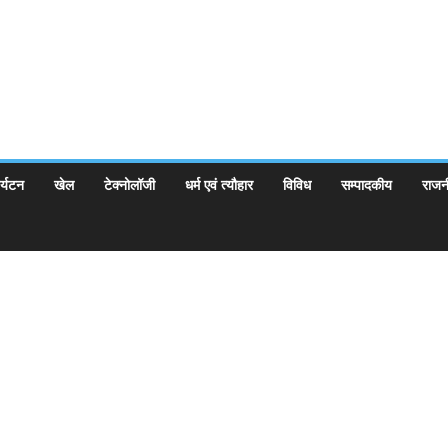
र्यटन
खेल
टेक्नोलॉजी
धर्म एवं त्यौहार
विविध
सम्पादकीय
राजन