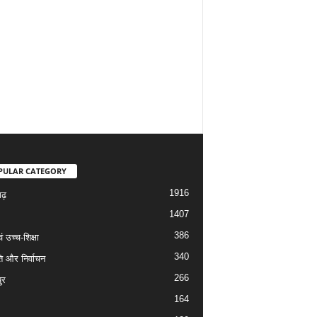
PULAR CATEGORY
1916
गढ़
1407
386
वं उच्च-शिक्षा
340
ि और निर्वाचन
266
ुर
164