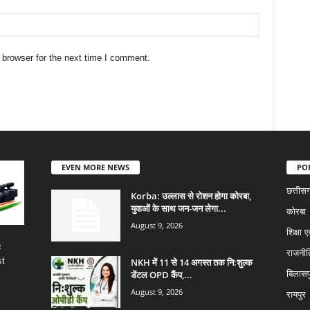
 browser for the next time I comment.
EVEN MORE NEWS
PO
छत्तीस
Korba: उल्लास से रोशन होगा कोरबा,
युवाओं के साथ जन-जन लेगा...
कोरबा
August 9, 2026
शिक्षा ए
c
राजनीत
st
NKH में 11 से 14 अगस्त तक नि:शुल्क
डेंटल OPD कैंप,...
बिलासप
August 9, 2026
रायपुर