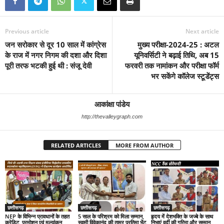
Previous article
Next article
जन सरोकार से दूर 10 साल में कांग्रेस
मुख्य परीक्षा-2024-25 : अटल
के राज में नगर निगम की दशा और दिशा
यूनिवर्सिटी ने बढ़ाई तिथि, अब 15
पूरी तरफ भटकी हुई थी : संजू देवी
फरवरी तक नामांकन और परीक्षा फॉर्म
भर सकेंगे कॉलेज स्टूडेंट्स
आकांक्षा पांडेय
http://thevalleygraph.com
RELATED ARTICLES
MORE FROM AUTHOR
छत्तीसगढ़
छत्तीसगढ़
छत्तीसगढ़
NEP के विभिन्न प्रावधानों के तहत
5 साल के परिश्रम को मिला सम्मान,
हृदय में देशभक्ति के जज्बे के साथ
क्रेडिट, प्रमोशन एवं मूल्यांकन
स्वामी विवेकानंद की ताम्र प्रतिमा भेंट
निभाएं वर्दी की गरिमा और सम्मान