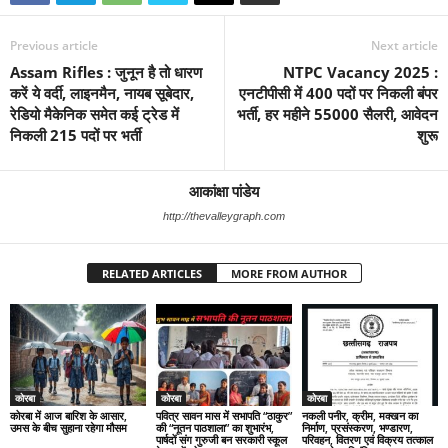
Previous article
Next article
Assam Rifles : जुनून है तो धारण
NTPC Vacancy 2025 :
करें ये वर्दी, लाइनमैन, नायब सूबेदार,
एनटीपीसी में 400 पदों पर निकली बंपर
रेडियो मैकेनिक समेत कई ट्रेड में
भर्ती, हर महीने 55000 सैलरी, आवेदन
निकली 215 पदों पर भर्ती
शुरू
आकांक्षा पांडेय
http://thevalleygraph.com
RELATED ARTICLES
MORE FROM AUTHOR
कोरबा
कोरबा
कोरबा
कोरबा में आज बारिश के आसार,
पवित्र सावन मास में सभापति “ठाकुर”
नकली पनीर, क्रीम, मक्खन का
उमस के बीच सुहाना रहेगा मौसम
की “नूतन पाठशाला” का शुभारंभ,
निर्माण, प्रसंस्करण, भण्डारण,
पार्षदों संग गुरुजी बन सरकारी स्कूल
परिवहन, वितरण एवं विक्रय तत्काल