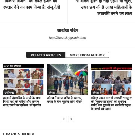
“विकास विजन” को डबल इंजन की
से वर्किंग वूमेन ही नहीं गृहणी भी खुश,
रफ्तार देने का काम किया है: संजू देवी
उधर छग की 8 लाख महिलाओं के
लखपति बनने का लक्ष्य
आकांक्षा पांडेय
http://thevalleygraph.com
RELATED ARTICLES
MORE FROM AUTHOR
छत्तीसगढ़
कोरबा
कोरबा
हृदय में देशभक्ति के जज्बे के साथ
कोरबा में आज बारिश के आसार,
पवित्र सावन मास में सभापति “ठाकुर”
निभाएं वर्दी की गरिमा और सम्मान
उमस के बीच सुहाना रहेगा मौसम
की “नूतन पाठशाला” का शुभारंभ,
बनाए रखने का दायित्व: डाॅ प्रशांत
पार्षदों संग गुरुजी बन सरकारी स्कूल
के बच्चों को पढ़ाया
LEAVE A REPLY