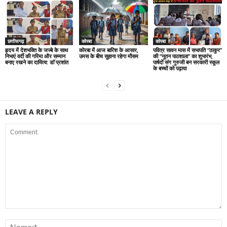
छत्तीसगढ़
कोरबा
कोरबा
हृदय में देशभक्ति के जज्बे के साथ
कोरबा में आज बारिश के आसार,
पवित्र सावन मास में सभापति “ठाकुर”
निभाएं वर्दी की गरिमा और सम्मान
उमस के बीच सुहाना रहेगा मौसम
की “नूतन पाठशाला” का शुभारंभ,
बनाए रखने का दायित्व: डाॅ प्रशांत
पार्षदों संग गुरुजी बन सरकारी स्कूल
के बच्चों को पढ़ाया
LEAVE A REPLY