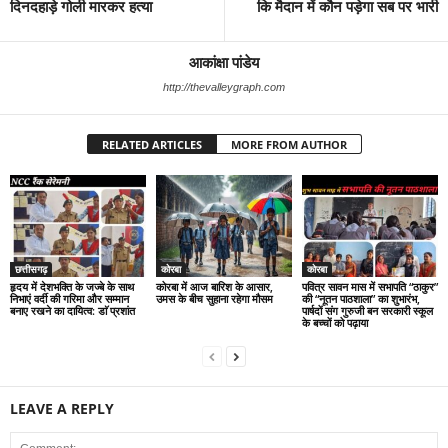
दिनदहाड़े गोली मारकर हत्या
कि मैदान में कौन पड़ेगा सब पर भारी
आकांक्षा पांडेय
http://thevalleygraph.com
RELATED ARTICLES
MORE FROM AUTHOR
छत्तीसगढ़
कोरबा
कोरबा
हृदय में देशभक्ति के जज्बे के साथ
कोरबा में आज बारिश के आसार,
पवित्र सावन मास में सभापति “ठाकुर”
निभाएं वर्दी की गरिमा और सम्मान
उमस के बीच सुहाना रहेगा मौसम
की “नूतन पाठशाला” का शुभारंभ,
बनाए रखने का दायित्व: डाॅ प्रशांत
पार्षदों संग गुरुजी बन सरकारी स्कूल
के बच्चों को पढ़ाया
LEAVE A REPLY