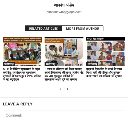
आकांक्षा पांडेय
http://thevalleygraph.com
RELATED ARTICLES
MORE FROM AUTHOR
छत्तीसगढ़
छत्तीसगढ़
छत्तीसगढ़
NEP के विभिन्न प्रावधानों के तहत
5 साल के परिश्रम को मिला सम्मान,
हृदय में देशभक्ति के जज्बे के साथ
क्रेडिट, प्रमोशन एवं मूल्यांकन
स्वामी विवेकानंद की ताम्र प्रतिमा भेंट
निभाएं वर्दी की गरिमा और सम्मान
प्रणाली से रूबरू हुए EVPG कॉलेज
कर AK गुरुकुल कॉलेज के
बनाए रखने का दायित्व: डाॅ प्रशांत
के नए स्टूडेंट्स
संस्थापक अक्षय दुबे का सम्मान
LEAVE A REPLY