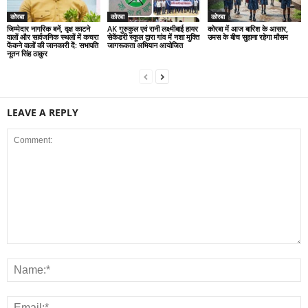
कोरबा
कोरबा
कोरबा
जिम्मेदार नागरिक बनें, वृक्ष काटने
AK गुरुकुल एवं रानी लक्ष्मीबाई हायर
कोरबा में आज बारिश के आसार,
वालों और सार्वजनिक स्थलों में कचरा
सेकेंडरी स्कूल द्वारा गांव में नशा मुक्ति
उमस के बीच सुहाना रहेगा मौसम
फेंकने वालों की जानकारी दें: सभापति
जागरूकता अभियान आयोजित
नूतन सिंह ठाकुर
LEAVE A REPLY