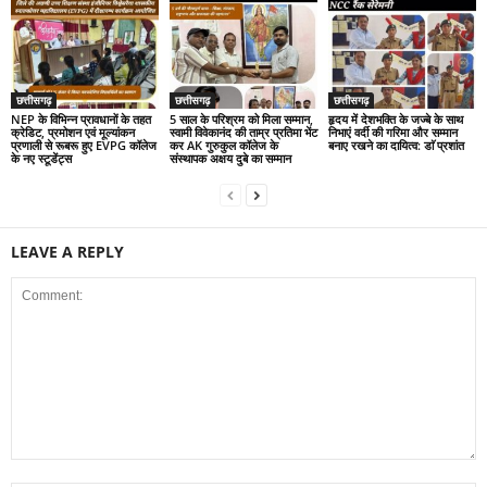
छत्तीसगढ़
छत्तीसगढ़
छत्तीसगढ़
NEP के विभिन्न प्रावधानों के तहत
5 साल के परिश्रम को मिला सम्मान,
हृदय में देशभक्ति के जज्बे के साथ
क्रेडिट, प्रमोशन एवं मूल्यांकन
स्वामी विवेकानंद की ताम्र प्रतिमा भेंट
निभाएं वर्दी की गरिमा और सम्मान
प्रणाली से रूबरू हुए EVPG कॉलेज
कर AK गुरुकुल कॉलेज के
बनाए रखने का दायित्व: डाॅ प्रशांत
के नए स्टूडेंट्स
संस्थापक अक्षय दुबे का सम्मान
LEAVE A REPLY