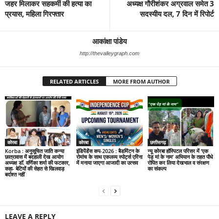
जहर मिलाकर सहकर्मी की हत्या का
अध्यक्ष गौरीशंकर अग्रवाल समेत 3
प्रयास, महिला गिरफ्तार
सदस्यीय दल, 7 दिन में रिपोर्ट
आकांक्षा पांडेय
http://thevalleygraph.com
RELATED ARTICLES
MORE FROM AUTHOR
कोरबा
कोरबा
छत्तीसगढ़
Korba : अनुसूचित जाति कन्या
इंडिपेंडेंस कप-2026 : बैडमिंटन के
न्यू कोरबा हॉस्पिटल परिसर में ‘एक
छात्रावास में बदहाली देख आयोग
रोमांच के साथ एकलव्य स्पोर्ट्स एरिना
पेड़ मां के नाम’ अभियान के तहत पौधे
अध्यक्ष डॉ. वर्णिका शर्मा की फटकार,
में मनाया जाएगा आजादी का उत्सव
रोपित कर लिया देखभाल व संरक्षण
कहा- बेटियों की सेहत से खिलवाड़
का संकल्प
बर्दाश्त नहीं
LEAVE A REPLY