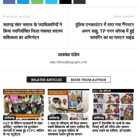
Previous article
Next article
सतगढ़ तंवर समाज के पदाधिकारियों ने
पुलिस एनकाउंटर में मारा गया गैंगस्टर
किया नवनिर्वाचित जिला पंचायत सदस्य
अमन साहू, TP नगर कोरबा में हुई
शशिकला का अभिनंदन
फायरिंग का था मास्टर माइंड
आकांक्षा पांडेय
http://thevalleygraph.com
RELATED ARTICLES
MORE FROM AUTHOR
छत्तीसगढ़
छत्तीसगढ़
छत्तीसगढ़
NEP के विभिन्न प्रावधानों के तहत
5 साल के परिश्रम को मिला सम्मान,
हृदय में देशभक्ति के जज्बे के साथ
क्रेडिट, प्रमोशन एवं मूल्यांकन
स्वामी विवेकानंद की ताम्र प्रतिमा भेंट
निभाएं वर्दी की गरिमा और सम्मान
प्रणाली से रूबरू हुए EVPG कॉलेज
कर AK गुरुकुल कॉलेज के
बनाए रखने का दायित्व: डाॅ प्रशांत
के नए स्टूडेंट्स
संस्थापक अक्षय दुबे का सम्मान