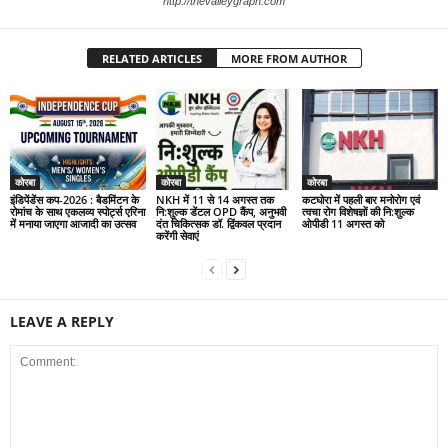
http://thevalleygraph.com
RELATED ARTICLES
MORE FROM AUTHOR
कोरबा
कोरबा
कोरबा
इंडिपेंडेंस कप-2026 : बैडमिंटन के
NKH में 11 से 14 अगस्त तक
कटघोरा में पहली बार मनोरोग एवं
रोमांच के साथ एकलव्य स्पोर्ट्स एरिना
नि:शुल्क डेंटल OPD कैंप, अनुभवी
त्वचा रोग विशेषज्ञों की नि:शुल्क
में मनाया जाएगा आजादी का उत्सव
दंत चिकित्सक डॉ. द्विंकवल प्रदान
ओपीडी 11 अगस्त को
करेंगी सेवाएं
LEAVE A REPLY