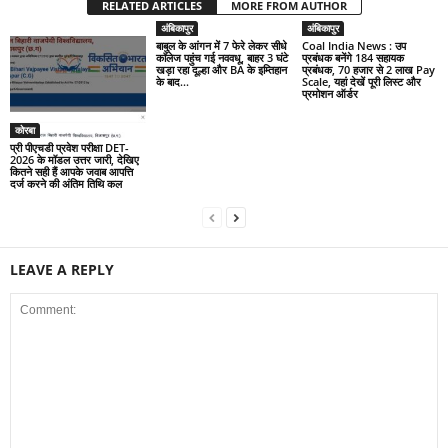
RELATED ARTICLES
MORE FROM AUTHOR
अंबिकापुर
अंबिकापुर
बाबुल के आंगन में 7 फेरे लेकर सीधे
Coal India News : उप
कॉलेज पहुंच गई नववधू, बाहर 3 घंटे
प्रबंधक बनेंगे 184 सहायक
खड़ा रहा दूल्हा और BA के इम्तिहान
प्रबंधक, 70 हजार से 2 लाख Pay
के बाद...
Scale, यहां देखें पूरी लिस्ट और
प्रमोशन ऑर्डर
कोरबा
प्री पीएचडी प्रवेश परीक्षा DET-
2026 के मॉडल उत्तर जारी, देखिए
कितने सही हैं आपके जवाब आपत्ति
दर्ज करने की अंतिम तिथि कल
LEAVE A REPLY