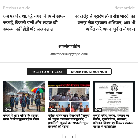
Previous article
Next article
जब महापौर था, पूरे नगर निगम में साफ-
नवरात्रि से प्रारंभ होगा सेवा भारती का
सफाई, बिजली-पानी और सड़क की
वस्त्र सेवा प्रकल्प अभियान, आप भी
समस्या नहीं होती थी: लखनलाल
अर्पित करें अपना पुनीत योगदान
आकांक्षा पांडेय
http://thevalleygraph.com
RELATED ARTICLES
MORE FROM AUTHOR
कोरबा
कोरबा
कोरबा
कोरबा में आज बारिश के आसार,
पवित्र सावन मास में सभापति “ठाकुर”
नकली पनीर, क्रीम, मक्खन का
उमस के बीच सुहाना रहेगा मौसम
की “नूतन पाठशाला” का शुभारंभ,
निर्माण, प्रसंस्करण, भण्डारण,
पार्षदों संग गुरुजी बन सरकारी स्कूल
परिवहन, वितरण एवं विक्रय तत्काल
के बच्चों को पढ़ाया
प्रभाव से प्रतिबंधित