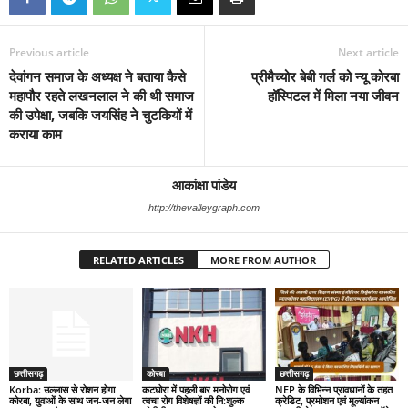
Previous article
Next article
देवांगन समाज के अध्यक्ष ने बताया कैसे
प्रीमैच्योर बेबी गर्ल को न्यू कोरबा
महापौर रहते लखनलाल ने की थी समाज
हॉस्पिटल में मिला नया जीवन
की उपेक्षा, जबकि जयसिंह ने चुटकियों में
कराया काम
आकांक्षा पांडेय
http://thevalleygraph.com
RELATED ARTICLES
MORE FROM AUTHOR
छत्तीसगढ़
कोरबा
छत्तीसगढ़
Korba: उल्लास से रोशन होगा
कटघोरा में पहली बार मनोरोग एवं
NEP के विभिन्न प्रावधानों के तहत
कोरबा, युवाओं के साथ जन-जन लेगा
त्वचा रोग विशेषज्ञों की नि:शुल्क
क्रेडिट, प्रमोशन एवं मूल्यांकन