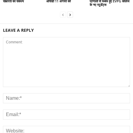
साक्षरता का संकल्प
ओपीडी 11 अगस्त को
प्रणाली से रूबरू हुए EVPG कॉलेज
के नए स्टूडेंट्स
LEAVE A REPLY