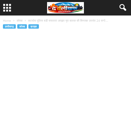
Home
कोरबा
कटघोरा पुलिस बडी सफलता अपहृत मृत बालक की शिनाख्त उपरांत 24 घण्टे...
छत्तीसगढ़
कोरबा
क्राइम