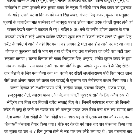
कोरबा अभिषेक वर्मा (रापुसे), अनुविभागीय अधिकारी कटघोरा पंकज ठाकुर (रापुसे), के
मार्गदर्शन में थाना प्रभारी तेज कुमार यादव के नेतृत्व में संदेही भवन सिह कंवर को पूछताछ
की गई। उसने घटना दिनांक को भवन सिह कंवर, गोपाल सिह कंवर, फूलसाय धनुहार
प्रार्थी के नाबालिक भाई परमेश्वर को मानगुरू पहाड झोका नाला तरफ जंगली सुअर होने एवं
फसल देखने जाना है कहकर ले गए। रात्रि 9:30 बजे के करीब झोका तालाब के पास
पगडडी रास्ते में कोई अज्ञात व्यक्ति सेंट्रिग खुला तार में बिजली करेंट लगने से भुवन सिह
करेंट के चपेट में आने से वहीं गिर गया। वह लगभग 2 घंटा बाद होश आने पर घर आ गया।
गोपाल व फूलसाय वहां से भाग गए तथा दो दिन बाद तक परमेश्वर का कोई पता नही चला
कहकर बताया। घटना दिनांक को गवाह शिशुपाल सिह धनुहार, संतोष कुमार कंवर के द्वारा
गांव का कन्हैया, राम यादव लक्ष्मी नारायण पोर्ते के द्वारा जंगली सुअर मारने के लिए सेटिंग
तार बिछाने के लिए मना किया गया था, बताने पर संदेही लक्ष्मीनारायण पोर्ते पिता भरत लाल
पोर्ते तथा अंजय यादव को तलब कर कडाई से पूछताछ कर मेमोरेण्डम कथन लिया गया। वे
घटना दिनांक को लक्ष्मीनारायण पोर्ते, कन्हैया यादव, पंचराम बिरहोर, अंजय यादव,
इन्द्रकुमार नेटी, दशरथ यादव लोग मिलकर जंगली सुअर फंसाने के लिए अवैध रूप से
सेंट्रिंग तार बिछा कर बिजली करेंट सप्लाई किए थे। जिसमें परमेशवर यादव की बिजली
करेंट से मृत्यु हो जाने पर उसके शव को मानगुरू पहाड़ उपर छिपा देना चल कर बरामद करा
देना कथन दिया संदेही के निशानदेही पर मानगरू पहाड से मृतक का शव को बरामद कर
शिनाख्ती पंचनामा तैयार किया गया। मौके पर देहाती मर्ग चाक कर शव पंचनामा किया गया
जो मृतक का शव 6-7 दिन पुराना होने से सड गल कर कीडे लग गए थे। शव पंचनामा बाद