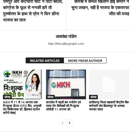
रामपुर और कटघोरा सीट ने पार्टी बदली,
कोरबा में कमल खिलाने हाई कमान ने
कांग्रेस के फूल से ननकी हारे तो
चुना लखन, यही है भाजपा के एकतरफा
पुरुषोत्तम के हाथ से प्रेम ने फिर छीना
जीत की वजह
भाजपा का ताज
आकांक्षा पांडेय
http://thevalleygraph.com
RELATED ARTICLES
MORE FROM AUTHOR
कोरबा
कोरबा
कोरबा
NKH में 11 से 14 अगस्त तक
कटघोरा में पहली बार मनोरोग एवं
छत्तीसगढ़ जिला सहकारी केंद्रीय बैंक
नि:शुल्क डेंटल OPD कैंप, अनुभवी
त्वचा रोग विशेषज्ञों की नि:शुल्क
कर्मचारी संघ बिलासपुर के अध्यक्ष
दंत चिकित्सक डॉ. द्विंकवल प्रदान
ओपीडी 11 अगस्त को
भागवत यादव
करेंगी सेवाएं