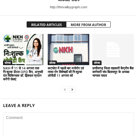
http://thevalleygraph.com
RELATED ARTICLES
MORE FROM AUTHOR
कोरबा
कोरबा
कोरबा
NKH में 11 से 14 अगस्त तक
कटघोरा में पहली बार मनोरोग एवं
छत्तीसगढ़ जिला सहकारी केंद्रीय बैंक
नि:शुल्क डेंटल OPD कैंप, अनुभवी
त्वचा रोग विशेषज्ञों की नि:शुल्क
कर्मचारी संघ बिलासपुर के अध्यक्ष
दंत चिकित्सक डॉ. द्विंकवल प्रदान
ओपीडी 11 अगस्त को
भागवत यादव
करेंगी सेवाएं
LEAVE A REPLY