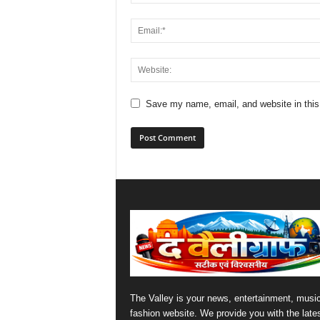
Save my name, email, and website in this
The Valley is your news, entertainment, musi
fashion website. We provide you with the late