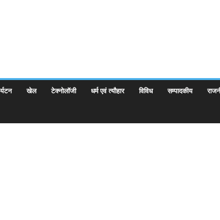
र्यटन
खेल
टेक्नोलॉजी
धर्म एवं त्यौहार
विविध
सम्पादकीय
राजन