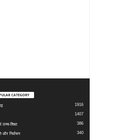
PULAR CATEGORY
1916
गढ़
1407
386
वं उच्च-शिक्षा
340
ि और निर्वाचन