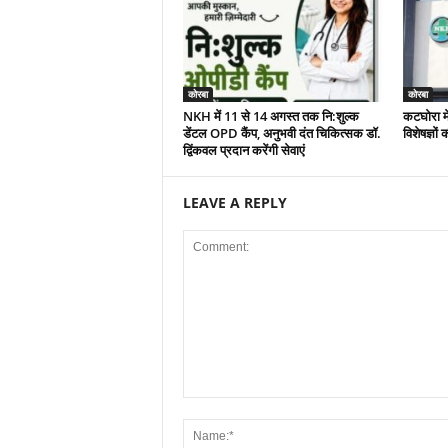
कोरबा
कोरबा
NKH में 11 से 14 अगस्त तक नि:शुल्क
कटघोरा मे
डेंटल OPD कैंप, अनुभवी दंत चिकित्सक डॉ.
विशेषज्ञो
द्विंकवल प्रदान करेंगी सेवाएं
LEAVE A REPLY