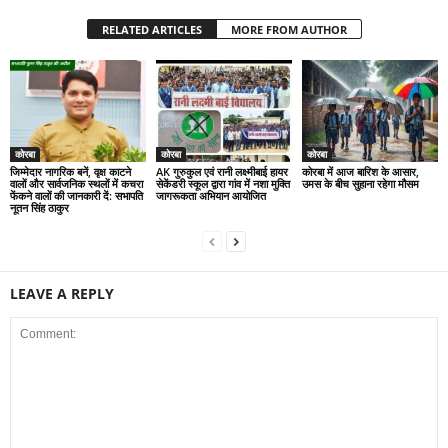
RELATED ARTICLES
MORE FROM AUTHOR
कोरबा
कोरबा
कोरबा
जिम्मेदार नागरिक बनें, वृक्ष काटने
AK गुरुकुल एवं रानी लक्ष्मीबाई हायर
कोरबा में आज बारिश के आसार,
वालों और सार्वजनिक स्थलों में कचरा
सेकेंडरी स्कूल द्वारा गांव में नशा मुक्ति
उमस के बीच सुहाना रहेगा मौसम
फेंकने वालों की जानकारी दें: सभापति
जागरूकता अभियान आयोजित
नूतन सिंह ठाकुर
LEAVE A REPLY