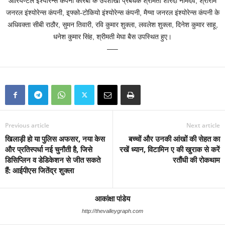
ओरियण्टल इंश्योरेन्स कंपनी कोरबा के उपशाखा प्रबंधक श्रीमती शारदा नामदेव, श्रीराम
जनरल इंश्योरेन्स कंपनी, इ्फ्को-टोकियो इंश्योरेन्स कंपनी, मैग्मा जनरल इंश्योरेन्स कंपनी के
अधिवक्ता सीबी राठौर, सुमन तिवारी, रवि कुमार शुक्ला, लवलेश शुक्ला, दिनेश कुमार साहू,
धनेश कुमार सिंह, श्रीमती मेघा बैस उपस्थित हुए।
—–
Previous article
Next article
खिलाड़ी हो या पुलिस अफसर, नया केस
बच्चों और उनकी आंखों की सेहत का
और प्रतिस्पर्धा नई चुनौती है, जिसे
रखें ध्यान, विटामिन ए की खुराक से करें
डिसिप्लिन व डेडिकेशन से जीत सकते
रतौंधी की रोकथाम
हैं: आईपीएस जितेंद्र शुक्ला
आकांक्षा पांडेय
http://thevalleygraph.com