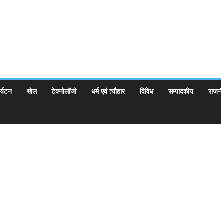
र्यटन
खेल
टेक्नोलॉजी
धर्म एवं त्यौहार
विविध
सम्पादकीय
राजन