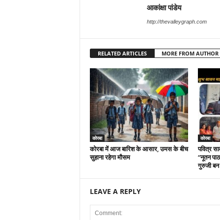
आकांक्षा पांडेय
http://thevalleygraph.com
RELATED ARTICLES
MORE FROM AUTHOR
कोरबा
कोरबा
कोरबा में आज बारिश के आसार, उमस के बीच
पवित्र सा
सुहाना रहेगा मौसम
“नूतन पाठश
गुरुजी बन
LEAVE A REPLY