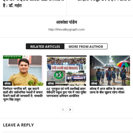
है : डॉ. महंत
आकांक्षा पांडेय
http://thevalleygraph.com
RELATED ARTICLES
MORE FROM AUTHOR
कोरबा
कोरबा
कोरबा
जिम्मेदार नागरिक बनें, वृक्ष काटने
AK गुरुकुल एवं रानी लक्ष्मीबाई हायर
कोरबा में आज बारिश के आसार,
वालों और सार्वजनिक स्थलों में कचरा
सेकेंडरी स्कूल द्वारा गांव में नशा मुक्ति
उमस के बीच सुहाना रहेगा मौसम
फेंकने वालों की जानकारी दें: सभापति
जागरूकता अभियान आयोजित
नूतन सिंह ठाकुर
LEAVE A REPLY