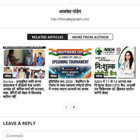
आकांक्षा पांडेय
http://thevalleygraph.com
RELATED ARTICLES
MORE FROM AUTHOR
कोरबा
कोरबा
कोरबा
Korba : अनुसूचित जाति कन्या
इंडिपेंडेंस कप-2026 : बैडमिंटन के
NKH में 11 से 14 अगस्त तक
छात्रावास में बदहाली देख आयोग
रोमांच के साथ एकलव्य स्पोर्ट्स एरिना
नि:शुल्क डेंटल OPD कैंप, अनुभवी
अध्यक्ष डॉ. वर्णिका शर्मा की फटकार,
में मनाया जाएगा आजादी का उत्सव
दंत चिकित्सक डॉ. द्विंकवल प्रदान
कहा- बेटियों की सेहत से खिलवाड़
करेंगी सेवाएं
बर्दाश्त नहीं
LEAVE A REPLY