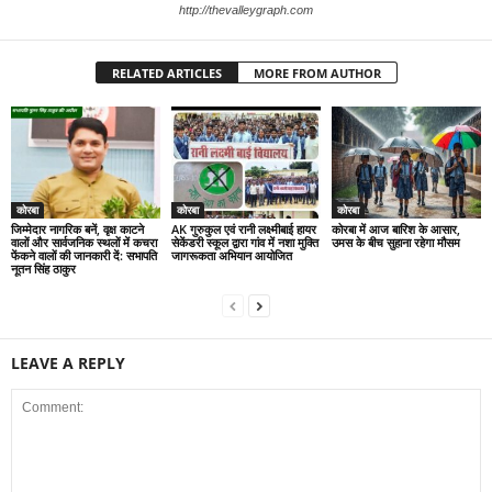
http://thevalleygraph.com
RELATED ARTICLES
MORE FROM AUTHOR
कोरबा
कोरबा
कोरबा
जिम्मेदार नागरिक बनें, वृक्ष काटने
AK गुरुकुल एवं रानी लक्ष्मीबाई हायर
कोरबा में आज बारिश के आसार,
वालों और सार्वजनिक स्थलों में कचरा
सेकेंडरी स्कूल द्वारा गांव में नशा मुक्ति
उमस के बीच सुहाना रहेगा मौसम
फेंकने वालों की जानकारी दें: सभापति
जागरूकता अभियान आयोजित
नूतन सिंह ठाकुर
LEAVE A REPLY