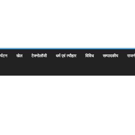
र्यटन
खेल
टेक्नोलॉजी
धर्म एवं त्यौहार
विविध
सम्पादकीय
राजन