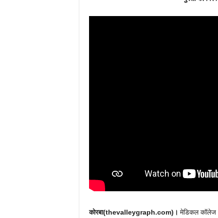
कोरबा(thevalleygraph.com)।
मेडिकल कॉलेज अस