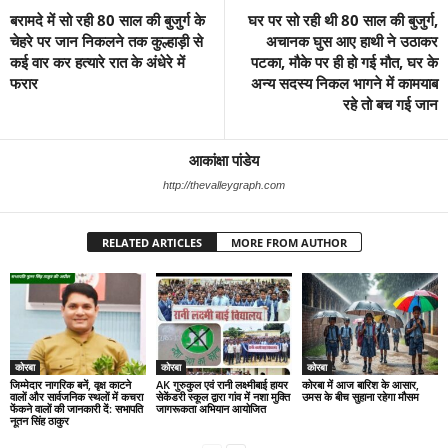
बरामदे में सो रही 80 साल की बुजुर्ग के
घर पर सो रही थी 80 साल की बुजुर्ग,
चेहरे पर जान निकलने तक कुल्हाड़ी से
अचानक घुस आए हाथी ने उठाकर
कई वार कर हत्यारे रात के अंधेरे में
पटका, मौके पर ही हो गई मौत, घर के
फरार
अन्य सदस्य निकल भागने में कामयाब
रहे तो बच गई जान
आकांक्षा पांडेय
http://thevalleygraph.com
RELATED ARTICLES
MORE FROM AUTHOR
कोरबा
कोरबा
कोरबा
जिम्मेदार नागरिक बनें, वृक्ष काटने
AK गुरुकुल एवं रानी लक्ष्मीबाई हायर
कोरबा में आज बारिश के आसार,
वालों और सार्वजनिक स्थलों में कचरा
सेकेंडरी स्कूल द्वारा गांव में नशा मुक्ति
उमस के बीच सुहाना रहेगा मौसम
फेंकने वालों की जानकारी दें: सभापति
जागरूकता अभियान आयोजित
नूतन सिंह ठाकुर