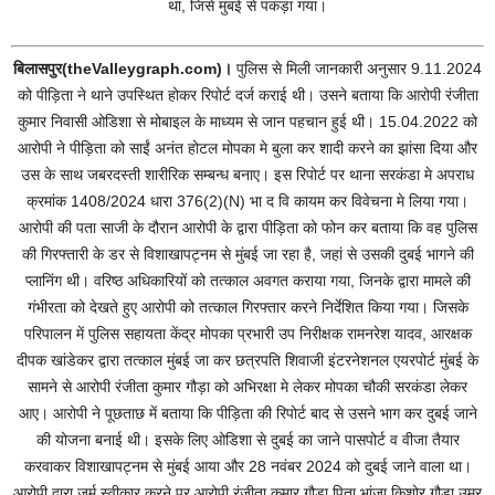
था, जिसे मुंबई से पकड़ा गया।
बिलासपुर(theValleygraph.com)।
पुलिस से मिली जानकारी अनुसार 9.11.2024
को पीड़िता ने थाने उपस्थित होकर रिपोर्ट दर्ज कराई थी। उसने बताया कि आरोपी रंजीता
कुमार निवासी ओडिशा से मोबाइल के माध्यम से जान पहचान हुई थी। 15.04.2022 को
आरोपी ने पीड़िता को साईं अनंत होटल मोपका मे बुला कर शादी करने का झांसा दिया और
उस के साथ जबरदस्ती शारीरिक सम्बन्ध बनाए। इस रिपोर्ट पर थाना सरकंडा मे अपराध
क्रमांक 1408/2024 धारा 376(2)(N) भा द वि कायम कर विवेचना मे लिया गया।
आरोपी की पता साजी के दौरान आरोपी के द्वारा पीड़िता को फोन कर बताया कि वह पुलिस
की गिरफ्तारी के डर से विशाखापट्नम से मुंबई जा रहा है, जहां से उसकी दुबई भागने की
प्लानिंग थी। वरिष्ठ अधिकारियों को तत्काल अवगत कराया गया, जिनके द्वारा मामले की
गंभीरता को देखते हुए आरोपी को तत्काल गिरफ्तार करने निर्देशित किया गया। जिसके
परिपालन में पुलिस सहायता केंद्र मोपका प्रभारी उप निरीक्षक रामनरेश यादव, आरक्षक
दीपक खांडेकर द्वारा तत्काल मुंबई जा कर छत्रपति शिवाजी इंटरनेशनल एयरपोर्ट मुंबई के
सामने से आरोपी रंजीता कुमार गौड़ा को अभिरक्षा मे लेकर मोपका चौकी सरकंडा लेकर
आए। आरोपी ने पूछताछ में बताया कि पीड़िता की रिपोर्ट बाद से उसने भाग कर दुबई जाने
की योजना बनाई थी। इसके लिए ओडिशा से दुबई का जाने पासपोर्ट व वीजा तैयार
करवाकर विशाखापट्नम से मुंबई आया और 28 नवंबर 2024 को दुबई जाने वाला था।
आरोपी द्वारा जुर्म स्वीकार करने पर आरोपी रंजीता कुमार गौड़ा पिता भांजा किशोर गौड़ा उम्र