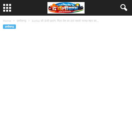
Home
छत्तीसगढ़
korba की ऊंची छलांग, मिला देश का 8वां सबसे स्वच्छ शहर का...
छत्तीसगढ़