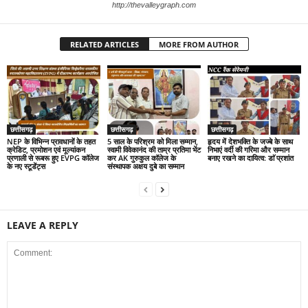
http://thevalleygraph.com
RELATED ARTICLES
MORE FROM AUTHOR
छत्तीसगढ़
छत्तीसगढ़
छत्तीसगढ़
NEP के विभिन्न प्रावधानों के तहत
5 साल के परिश्रम को मिला सम्मान,
हृदय में देशभक्ति के जज्बे के साथ
क्रेडिट, प्रमोशन एवं मूल्यांकन
स्वामी विवेकानंद की ताम्र प्रतिमा भेंट
निभाएं वर्दी की गरिमा और सम्मान
प्रणाली से रूबरू हुए EVPG कॉलेज
कर AK गुरुकुल कॉलेज के
बनाए रखने का दायित्व: डाॅ प्रशांत
के नए स्टूडेंट्स
संस्थापक अक्षय दुबे का सम्मान
LEAVE A REPLY