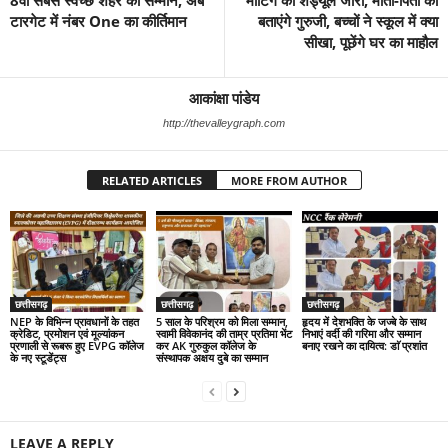
टारगेट में नंबर One का कीर्तिमान
बताएंगे गुरुजी, बच्चों ने स्कूल में क्या
सीखा, पूछेंगे घर का माहौल
आकांक्षा पांडेय
http://thevalleygraph.com
RELATED ARTICLES
MORE FROM AUTHOR
छत्तीसगढ़
छत्तीसगढ़
छत्तीसगढ़
NEP के विभिन्न प्रावधानों के तहत
5 साल के परिश्रम को मिला सम्मान,
हृदय में देशभक्ति के जज्बे के साथ
क्रेडिट, प्रमोशन एवं मूल्यांकन
स्वामी विवेकानंद की ताम्र प्रतिमा भेंट
निभाएं वर्दी की गरिमा और सम्मान
प्रणाली से रूबरू हुए EVPG कॉलेज
कर AK गुरुकुल कॉलेज के
बनाए रखने का दायित्व: डाॅ प्रशांत
के नए स्टूडेंट्स
संस्थापक अक्षय दुबे का सम्मान
LEAVE A REPLY