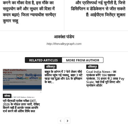
करने का मौका देता है, इस मौके का
और प्रतिस्पर्धा नई चुनौती है, जिसे
सदुपयोग करें और सुधार की दिशा में
डिसिप्लिन व डेडिकेशन से जीत सकते
कदम बढ़ाएं: जिला न्यायाधीश सत्येंद्र
हैं: आईपीएस जितेंद्र शुक्ला
कुमार साहू
आकांक्षा पांडेय
http://thevalleygraph.com
RELATED ARTICLES
MORE FROM AUTHOR
अंबिकापुर
अंबिकापुर
बाबुल के आंगन में 7 फेरे लेकर सीधे
Coal India News : उप
कॉलेज पहुंच गई नववधू, बाहर 3 घंटे
प्रबंधक बनेंगे 184 सहायक
खड़ा रहा दूल्हा और BA के इम्तिहान
प्रबंधक, 70 हजार से 2 लाख Pay
के बाद...
Scale, यहां देखें पूरी लिस्ट और
प्रमोशन ऑर्डर
कोरबा
प्री पीएचडी प्रवेश परीक्षा DET-
2026 के मॉडल उत्तर जारी, देखिए
कितने सही हैं आपके जवाब आपत्ति
दर्ज करने की अंतिम तिथि कल