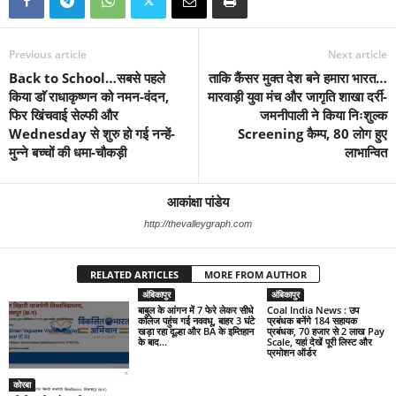
Previous article
Next article
Back to School…सबसे पहले
ताकि कैंसर मुक्त देश बने हमारा भारत…
किया डाॅ राधाकृष्णन को नमन-वंदन,
मारवाड़ी युवा मंच और जागृति शाखा दर्री-
फिर खिंचवाई सेल्फी और
जमनीपाली ने किया निःशुल्क
Wednesday से शुरु हो गई नन्हें-
Screening कैम्प, 80 लोग हुए
मुन्ने बच्चों की धमा-चौकड़ी
लाभान्वित
आकांक्षा पांडेय
http://thevalleygraph.com
RELATED ARTICLES
MORE FROM AUTHOR
अंबिकापुर
अंबिकापुर
बाबुल के आंगन में 7 फेरे लेकर सीधे
Coal India News : उप
कॉलेज पहुंच गई नववधू, बाहर 3 घंटे
प्रबंधक बनेंगे 184 सहायक
खड़ा रहा दूल्हा और BA के इम्तिहान
प्रबंधक, 70 हजार से 2 लाख Pay
के बाद...
Scale, यहां देखें पूरी लिस्ट और
प्रमोशन ऑर्डर
कोरबा