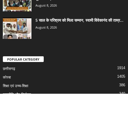
1914
छत्तीसगढ़
1405
कोरबा
386
शिक्षा एवं उच्च-शिक्षा
340
राजनीति और निर्वाचन
266
बिलासपुर
164
रायपुर
129
रायगढ़
© Developed By Junaid Hassan (9407905420)