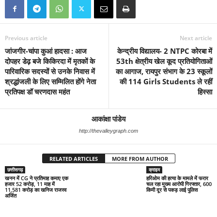
Previous article
Next article
जांजगीर-चांपा कुआं हादसा : आज
केन्द्रीय विद्यालय- 2 NTPC कोरबा में
दोपहर डेढ़ बजे किकिरदा में मृतकों के
53th क्षेत्रीय खेल कूद प्रतियोगिताओं
पारिवारिक सदस्यों से उनके निवास में
का आगाज, रायपुर संभाग के 23 स्कूलों
श्रद्धांजली के लिए सम्मिलित होंगे नेता
की 114 Girls Students ले रहीं
प्रतिपक्ष डॉ चरणदास महंत
हिस्सा
आकांक्षा पांडेय
http://thevalleygraph.com
RELATED ARTICLES
MORE FROM AUTHOR
छत्तीसगढ़
क्राइम
क्राइम
खनन में CG ने प्रतिमाह कमाए एक
पुलिस के हत्थे चढ़ा जैकी दादा, नशे
हरिओम की हत्या के मामले में फरार
हजार 52 करोड़, 11 माह में
के लिए रास्ता रोक मांगे पैसे, इंकार
चल रहा मुख्य आरोपी गिरफ्तार, 600
11,581 करोड़ का खनिज राजस्व
पर मारा-पीटा गालियां दी, जान
किमी दूर से पकड़ लाई पुलिस
अर्जित
छुड़ाकर भागने पर पत्थर से...