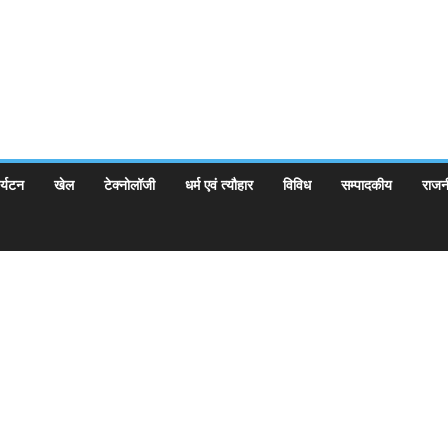
र्यटन
खेल
टेक्नोलॉजी
धर्म एवं त्यौहार
विविध
सम्पादकीय
राजन