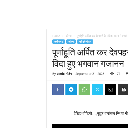
Home
कोरबा
पूर्णाहूति अर्पित कर देवपहरी के पवित्र झरने में बच्चों 
छत्तीसगढ़
कोरबा
धर्म एवं त्यौहार
पूर्णाहूति अर्पित कर देवपहर
विदा हुए भगवान गजानन
By
आकांक्षा पांडेय
-
September 21, 2023
177
देखिए वीडियो…,सुदूर वनांचल स्थित गो