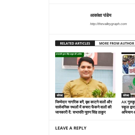
आकांक्षा पांडेय
http://thevalleygraph.com
RELATED ARTICLES
MORE FROM AUTHOR
कोरबा
कोरबा
जिम्मेदार नागरिक बनें, वृक्ष काटने वालों और
AK गुरुकुल
सार्वजनिक स्थलों में कचरा फेंकने वालों की
स्कूल द्वा
जानकारी दें: सभापति नूतन सिंह ठाकुर
अभियान 
LEAVE A REPLY