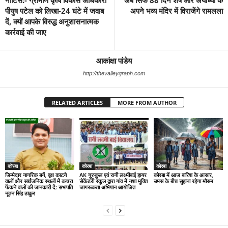
नोटिस:- ग्रामीण कृषि विकास अधिकारी
अब सिर्फ 88 दिन शेष और अयोध्या के
पीयुष पटेल को लिखा-24 घंटे में जवाब
अपने भव्य मंदिर में विराजेंगे रामलला
दें, क्यों आपके विरुद्ध अनुशासनात्मक
कार्रवाई की जाए
आकांक्षा पांडेय
http://thevalleygraph.com
RELATED ARTICLES
MORE FROM AUTHOR
कोरबा
कोरबा
कोरबा
जिम्मेदार नागरिक बनें, वृक्ष काटने
AK गुरुकुल एवं रानी लक्ष्मीबाई हायर
कोरबा में आज बारिश के आसार,
वालों और सार्वजनिक स्थलों में कचरा
सेकेंडरी स्कूल द्वारा गांव में नशा मुक्ति
उमस के बीच सुहाना रहेगा मौसम
फेंकने वालों की जानकारी दें: सभापति
जागरूकता अभियान आयोजित
नूतन सिंह ठाकुर